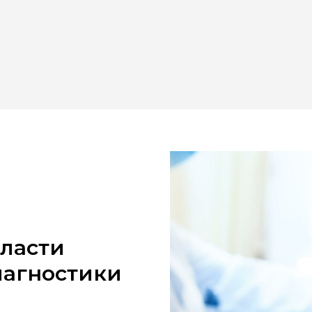
бласти
агностики